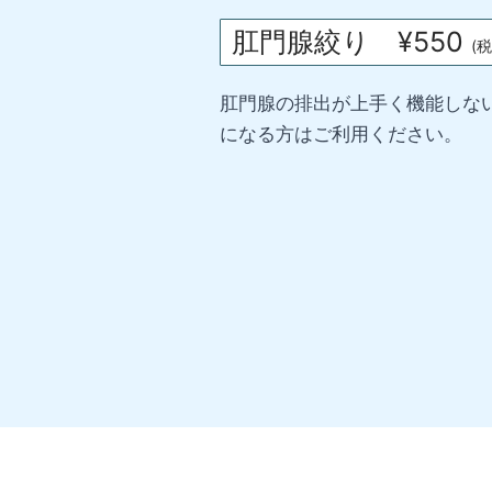
肛門腺絞り ¥550
(税
肛門腺の排出が上手く機能しな
になる方はご利用ください。