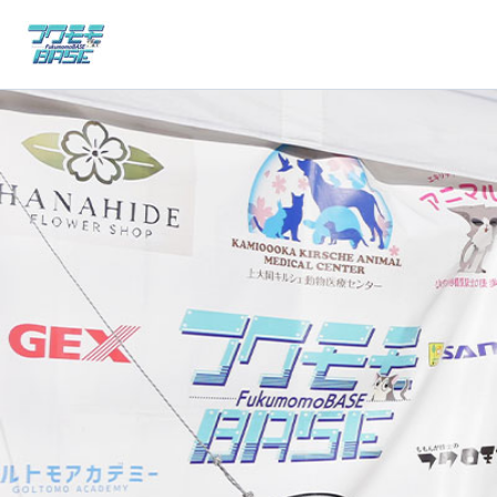
内
容
を
ス
キ
ッ
プ